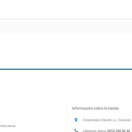
Información sobre la tienda
Corporacion Dacoll c.a., Caracas
 mercancia
Llámenos ahora:
0212-232.91.32