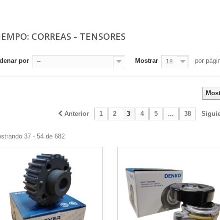
IEMPO: CORREAS - TENSORES
denar por
Mostrar
por pági
--
18
Most
Anterior
1
2
3
4
5
...
38
Sigui
strando 37 - 54 de 682